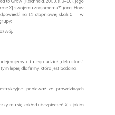
to Grow (Reichheld, 2003, s. 8–10). Jego
 [firmę X] swojemu znajomemu?” (ang. How
 odpowiedź na 11-stopniowej skali: 0 — w
grupy:
rozwój,
dejmujemy od niego udział „detractors”.
m lepiej dla firmy, która jest badana.
 restrykcyjne, ponieważ za prawdziwych
jarzy mu się zakład ubezpieczeń X, z jakim