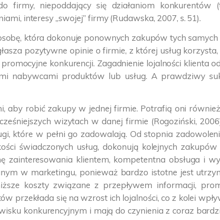
” do firmy, niepoddający się działaniom konkurentów (
iami, interesy „swojej” firmy (Rudawska, 2007, s. 51).
 osobę, która dokonuje ponownych zakupów tych samych us
łasza pozytywne opinie o firmie, z której usług korzysta
ia promocyjne konkurencji. Zagadnienie lojalności klienta 
mi nabywcami produktów lub usług. A prawdziwy sukc
nni, aby robić zakupy w jednej firmie. Potrafią oni równ
śniejszych wizytach w danej firmie (Rogoziński, 2006).
ugi, które w pełni go zadowalają. Od stopnia zadowolen
jakości świadczonych usług, dokonują kolejnych zakupów 
 zainteresowania klientem, kompetentna obsługa i wy
ym w marketingu, ponieważ bardzo istotne jest utrzyma
ższe koszty związane z przepływem informacji, promo
w przekłada się na wzrost ich lojalności, co z kolei wpły
owisku konkurencyjnym i mają do czynienia z coraz bar