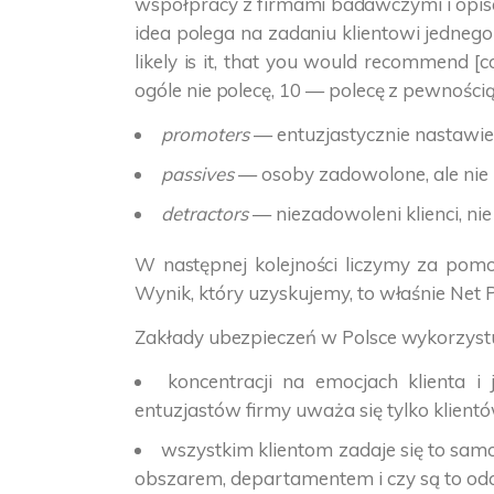
współpracy z firmami badawczymi i opisa
idea polega na zadaniu klientowi jedneg
likely is it, that you would recommend 
ogóle nie polecę, 10 — polecę z pewnością
promoters
— entuzjastycznie nastawieni 
passives
— osoby zadowolone, ale nie l
detractors
— niezadowoleni klienci, nie
W następnej kolejności liczymy za pomo
Wynik, który uzyskujemy, to właśnie Net P
Zakłady ubezpieczeń w Polsce wykorzystu
koncentracji na emocjach klienta i
entuzjastów firmy uważa się tylko klientó
wszystkim klientom zadaje się to samo 
obszarem, departamentem i czy są to od