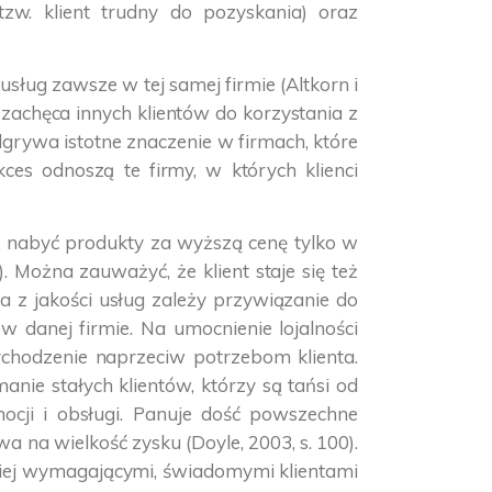
tzw. klient trudny do pozyskania) oraz
ług zawsze w tej samej firmie (Altkorn i
, zachęca innych klientów do korzystania z
odgrywa istotne znaczenie w firmach, które
es odnoszą te firmy, w których klienci
ież nabyć produkty za wyższą cenę tylko w
 Można zauważyć, że klient staje się też
ia z jakości usług zależy przywiązanie do
w danej firmie. Na umocnienie lojalności
chodzenie naprzeciw potrzebom klienta.
nie stałych klientów, którzy są tańsi od
cji i obsługi. Panuje dość powszechne
wa na wielkość zysku (Doyle, 2003, s. 100).
dziej wymagającymi, świadomymi klientami