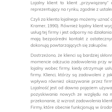
Lojalny klient to klient „przywiązany
reprezentujący na rynku, zgodnie z ustalen
Czyli za klienta lojalnego możemy uznać
Kramer, 1990). Również lojalny klient wyg
usług tej firmy i jest odporny na działan
mają bezpośredni kontakt z ostateczny
dokonują powtarzających się zakupów.
Dostrzeżono, że klienci są bardziej skło
momencie odczucia zadowolenia przy wcze
lojalny wobec firmy, kiedy otrzymuje usł
firmy. Klienci, którzy są zadowoleni z 
wpływa również okazywanie przez firmę
Lojalność jest od dawna pojęciem używan
pozyskiwania nowych ze względu na ni
przekonanie, iż wzrost zadowolenia klientó
Firmy, które obecnie funkcjonują w środ