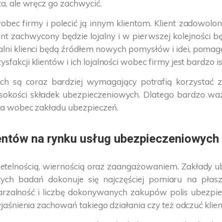
ta, ale wręcz go zachwycić.
wobec firmy i polecić ją innym klientom. Klient zadowol
ent zachwycony będzie lojalny i w pierwszej kolejności bę
. Lojalni klienci będą źródłem nowych pomysłów i idei, po
sfakcji klientów i ich lojalności wobec firmy jest bardzo i
wych są coraz bardziej wymagający potrafią korzysta
kości składek ubezpieczeniowych. Dlatego bardzo ważne 
nta wobec zakładu ubezpieczeń.
ientów na rynku usług ubezpieczeniowych
 rzetelnością, wiernością oraz zaangażowaniem. Zakład
ych badań dokonuje się najczęściej pomiaru na płaszc
wtarzalność i liczbę dokonywanych zakupów polis ubezp
wyjaśnienia zachowań takiego działania czy też odczuć klie