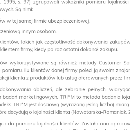
er, 1995, s. 97) zgrupowali wskaźniki pomiaru lojalnoś
wych. Są nimi:
 w tej samej firmie ubezpieczeniowej,
ieczeniową innym osobom,
entów, takich jak częstotliwość dokonywania zakupów,
 klientem firmy, kiedy po raz ostatni dokonał zakupu.
ientów wykorzystywane są również metody Customer Sati
 pomiaru, ilu klientów danej firmy poleci ją swoim zna
kcji klienta z produktów lub usług oferowanych przez fir
dokonywania obliczeń, ale zebranie pełnych, wiarygo
adań marketingowych. TRI*M to metoda badania lojalnoś
ndeks TRI*M jest ilościową (wyrażoną jedną liczbą) miar
óre decydują o lojalności klienta (Nowotarska-Romaniak, 2
ca do pomiaru lojalności klientów. Została ona opraco