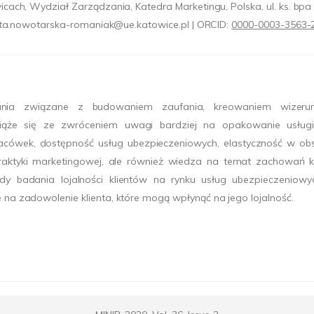
ach, Wydział Zarządzania, Katedra Marketingu, Polska, ul. ks. bp
ta.nowotarska-romaniak@ue.katowice.pl | ORCID:
0000-0003-3563-
dania związane z budowaniem zaufania, kreowaniem wizer
wiąże się ze zwróceniem uwagi bardziej na opakowanie usług
placówek, dostępność usług ubezpieczeniowych, elastyczność w ob
 praktyki marketingowej, ale również wiedza na temat zachowań 
dy badania lojalności klientów na rynku usług ubezpieczenio
na zadowolenie klienta, które mogą wpłynąć na jego lojalność.