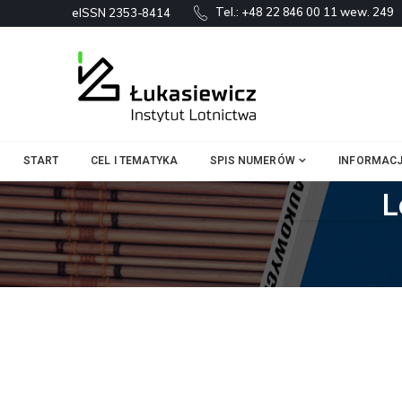
Tel.:
+48 22 846 00 11 wew. 249
eISSN 2353-8414
START
CEL I TEMATYKA
SPIS NUMERÓW
INFORMACJ
L