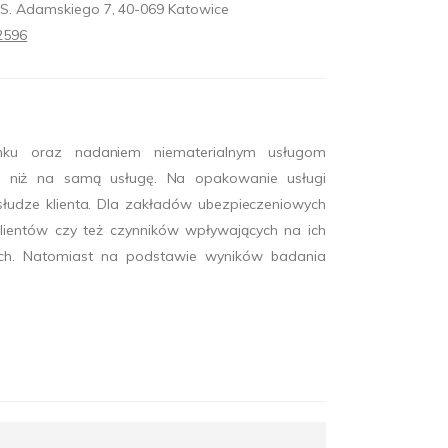
a S. Adamskiego 7, 40-069 Katowice
2596
unku oraz nadaniem niematerialnym usługom
i niż na samą usługę. Na opakowanie usługi
słudze klienta. Dla zakładów ubezpieczeniowych
klientów czy też czynników wpływających na ich
wych. Natomiast na podstawie wyników badania