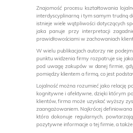
Znajomość procesu kształtowania lojaln
interdyscyplinarną i tym samym trudną do
istnieje wiele wątpliwości dotyczących s
jaka panuje przy interpretacji zagad
prawidłowościami w zachowaniach klientó
W wielu publikacjach autorzy nie podejmuj
punktu widzenia firmy rozpatruje się ja
pod uwagę zakupów w danej firmie, gdy z
pomiędzy klientem a firmą, co jest podstaw
Lojalność można rozumieć jako relację po
kognitywne i afektywne, dzięki którym po
klientów, firma może uzyskać wyższy zysk
zaangażowaniem. Najkrócej definiowana ozna
która dokonuje regularnych, powtarzaj
pozytywne informacje o tej firmie, a takż