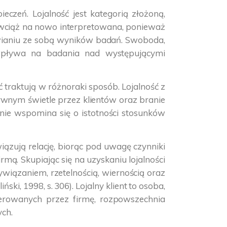
czeń. Lojalność jest kategorią złożoną,
st wciąż na nowo interpretowana, ponieważ
stawianiu ze sobą wyników badań. Swoboda,
e wpływa na badania nad występującymi
ć traktują w różnoraki sposób. Lojalność z
ywnym świetle przez klientów oraz branie
 nie wspomina się o istotności stosunków
iązują relację, biorąc pod uwagę czynniki
mą. Skupiając się na uzyskaniu lojalności
ywiązaniem, rzetelnością, wiernością oraz
ki, 1998, s. 306). Lojalny klient to osoba,
ferowanych przez firmę, rozpowszechnia
ych.