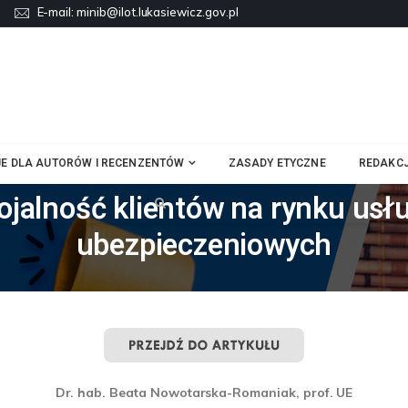
E-mail:
minib@ilot.lukasiewicz.gov.pl
E DLA AUTORÓW I RECENZENTÓW
ZASADY ETYCZNE
REDAKC
ojalność klientów na rynku usł
ubezpieczeniowych
Dr. hab. Beata Nowotarska-Romaniak, prof. UE