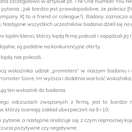
na szczegółowo w artykule pt. The One Number You Need 
o pytania: „Jak bardzo jest prawdopodobne, że polecisz
[company X] to a friend or coleague?). Badany zaznacza
. Następnie wszystkich uczestników badania dzieli się na 
lojalni klienci, którzy będą firmę polecali i napędzali jej 
ojalne, są podatne na konkurencyjne oferty,
 będą nas polecali.
cą wskaźnika udział „promoters” w naszym badaniu i o
romoter Score. Im wyższa i dodatnia wartość wskaźnika, ty
ją ten wskaźnik do badania:
 jego odczuciach związanych z firmą, jest to bardzo
w, którzy oceniają zakład ubezpieczeń na 9 i 10;
pytanie, a następnie analizuje się, z czym najmocniej ko
czucia pozytywne czy negatywne;