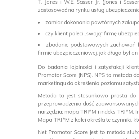
T. Jones i W.E. Sasser Jr. (Jones i Sass
zastosować na rynku usług ubezpieczenio
zamiar dokonania powtórnych zakupów
czy klient poleci „swoją” firmę ubezp
zbadanie podstawowych zachowań kli
firmie ubezpieczeniowej, jak długo był on
Do badania lojalności i satysfakcji kl
Promotor Score (NPS). NPS to metoda do
marketingu do określenia poziomu satysfa
Metoda ta jest stosunkowo prosta do 
przeprowadzenia dość zaawansowanych b
narzędzia: mapa TRI*M i indeks TRI*M. I
Mapa TRI*M z kolei określa te czynniki, kt
Net Promotor Score jest to metoda służą