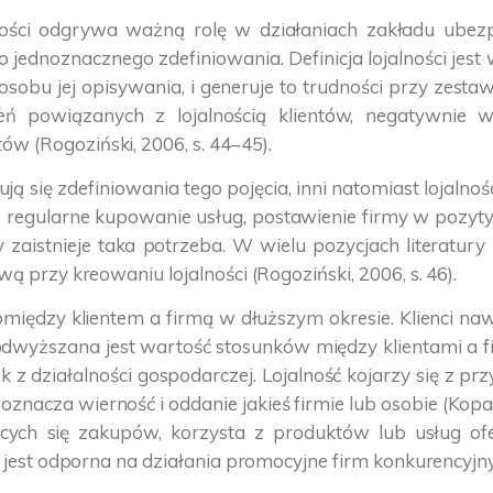
ości odgrywa ważną rolę w działaniach zakładu ubezpie
 jednoznacznego zdefiniowania. Definicja lojalności je
posobu jej opisywania, i generuje to trudności przy ze
nień powiązanych z lojalnością klientów, negatywni
w (Rogoziński, 2006, s. 44–45).
ą się zdefiniowania tego pojęcia, inni natomiast lojalnoś
ko regularne kupowanie usług, postawienie firmy w pozyt
aistnieje taka potrzeba. W wielu pozycjach literatury
ą przy kreowaniu lojalności (Rogoziński, 2006, s. 46).
między klientem a firmą w dłuższym okresie. Klienci naw
dwyższana jest wartość stosunków między klientami a fir
 z działalności gospodarczej. Lojalność kojarzy się z prz
cza wierność i oddanie jakieś firmie lub osobie (Kopalińs
ących się zakupów, korzysta z produktów lub usług o
e jest odporna na działania promocyjne firm konkurencyjn