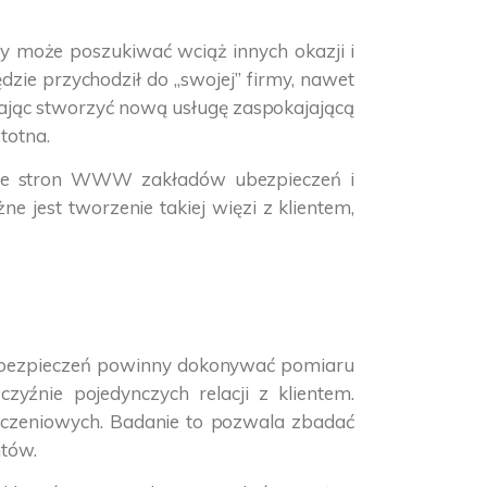
ony może poszukiwać wciąż innych okazji i
dzie przychodził do „swojej” firmy, nawet
magając stworzyć nową usługę zaspokajającą
stotna.
ć ze stron WWW zakładów ubezpieczeń i
jest tworzenie takiej więzi z klientem,
y ubezpieczeń powinny dokonywać pomiaru
zyźnie pojedynczych relacji z klientem.
ieczeniowych. Badanie to pozwala zbadać
ntów.